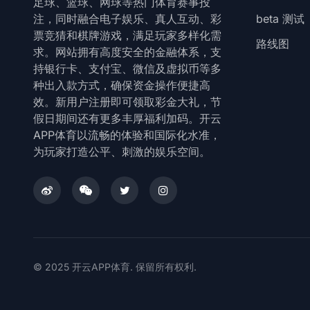
足球、篮球、网球等热门体育赛事投
注，同时融合电子娱乐、真人互动、彩
beta 测试
票竞猜和棋牌游戏，满足玩家多样化需
路线图
求。网站拥有高度安全的金融体系，支
持银行卡、支付宝、微信及虚拟币等多
种出入款方式，确保资金操作便捷高
效。新用户注册即可领取彩金大礼，节
假日期间还有更多丰厚福利加码。开云
APP体育以流畅的体验和国际化水准，
为玩家打造公平、刺激的娱乐空间。
© 2025 开云APP体育. 保留所有权利.