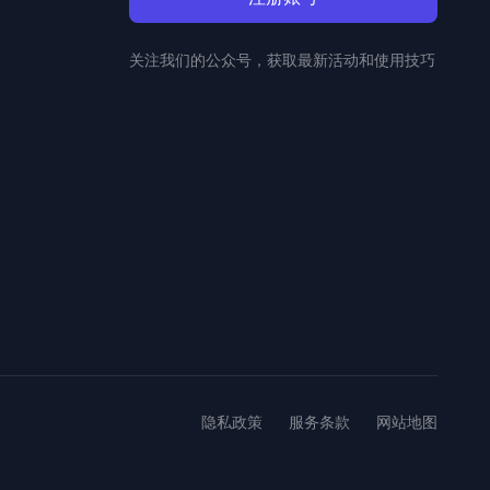
关注我们的公众号，获取最新活动和使用技巧
隐私政策
服务条款
网站地图