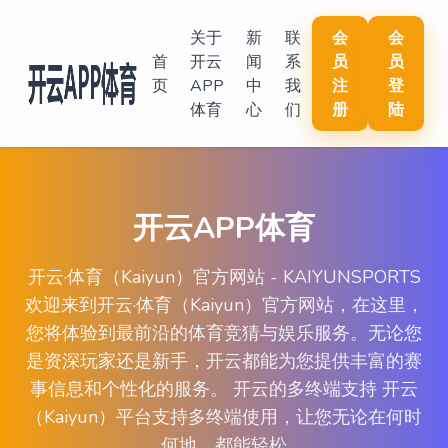
关于
新
联
会
会
首
开云
闻
系
员
员
页
APP
中
我
注
登
体育
心
们
册
陆
开云APP体育
开云·体育（Kaiyun）官方网站 - KAIYUNSPORTS
欢迎来到开云·体育（Kaiyun）官方网站，在这里，
您将体验到最前沿的体育竞猜与娱乐服务。无论您
是资深玩家还是新手，开云都能为您提供丰富的赛
事信息和个性化的服务。 开云的多终端支持 开云
（Kaiyun）平台支持多终端使用，让您无论在何时
何地，都能轻松