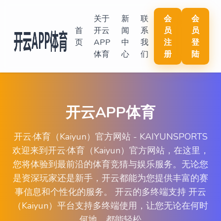
关于
新
联
会
会
首
开云
闻
系
员
员
页
APP
中
我
注
登
体育
心
们
册
陆
开云APP体育
开云·体育（Kaiyun）官方网站 - KAIYUNSPORTS
欢迎来到开云·体育（Kaiyun）官方网站，在这里，
您将体验到最前沿的体育竞猜与娱乐服务。无论您
是资深玩家还是新手，开云都能为您提供丰富的赛
事信息和个性化的服务。 开云的多终端支持 开云
（Kaiyun）平台支持多终端使用，让您无论在何时
何地，都能轻松