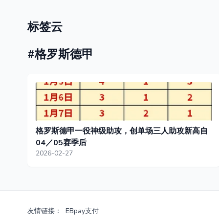
标签云
#格罗斯德甲
格罗斯德甲一役神级助攻，创单场三人助攻新高自
04／05赛季后
2026-02-27
友情链接：
EBpay支付