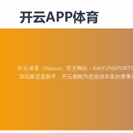
开云·体育（Kaiyun）官方网站 - KAIYUN
深玩家还是新手，开云都能为您提供丰富的赛事信