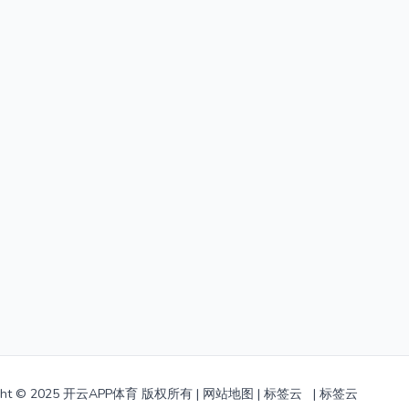
ght © 2025
开云APP体育
版权所有 |
网站地图
|
标签云
|
标签云