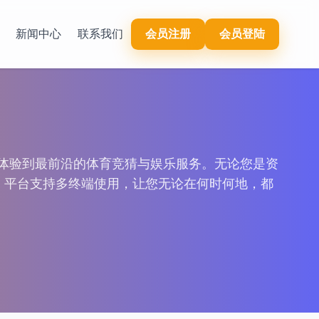
育
新闻中心
联系我们
会员注册
会员登陆
这里，您将体验到最前沿的体育竞猜与娱乐服务。无论您是资
n）平台支持多终端使用，让您无论在何时何地，都