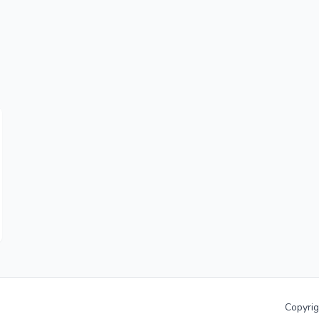
Copyri