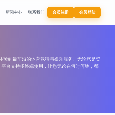
育
新闻中心
联系我们
会员注册
会员登陆
这里，您将体验到最前沿的体育竞猜与娱乐服务。无论您是资
n）平台支持多终端使用，让您无论在何时何地，都