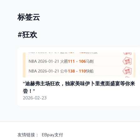
标签云
#狂欢
“迪赫弗主场狂欢，独家美味伊卜里煮面盛宴等你来
尝！”
2026-02-23
友情链接：
EBpay支付