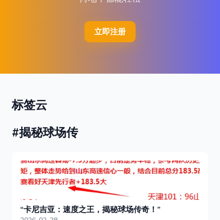
立即注册
标签云
#揭秘球场传
“卡尼吉亚：速度之王，揭秘球场传奇！”