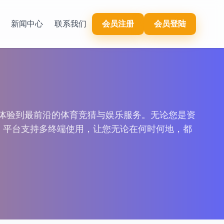
育
新闻中心
联系我们
会员注册
会员登陆
这里，您将体验到最前沿的体育竞猜与娱乐服务。无论您是资
n）平台支持多终端使用，让您无论在何时何地，都