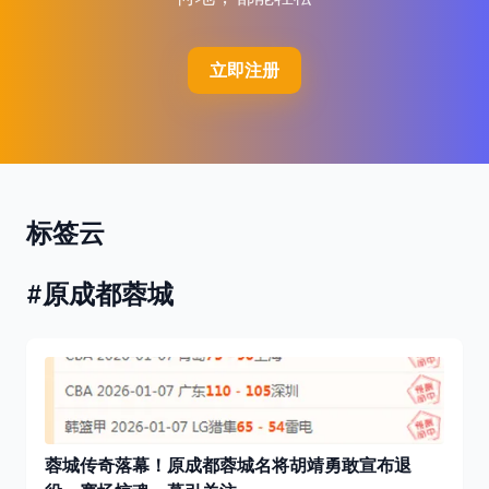
立即注册
标签云
#原成都蓉城
蓉城传奇落幕！原成都蓉城名将胡靖勇敢宣布退