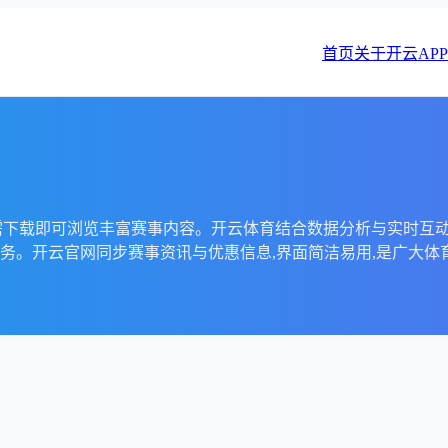
首页
关于开云AP
版无需下载即可浏览丰富赛事内容。开云体育结合数据分析与实时互
服务。开云官网同步赛事资讯与优惠信息,界面简洁易用,是广大