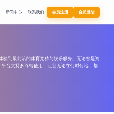
育
新闻中心
联系我们
会员注册
会员登陆
这里，您将体验到最前沿的体育竞猜与娱乐服务。无论您是资
n）平台支持多终端使用，让您无论在何时何地，都