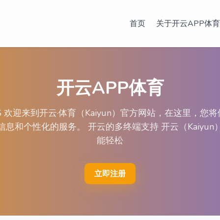
首页
关于开云APP体
开云APP体育
SPORTS 欢迎来到开云·体育（Kaiyun）官方网站，在
息和个性化的服务。 开云的多终端支持 开云（Kaiyu
能轻松
立即注册