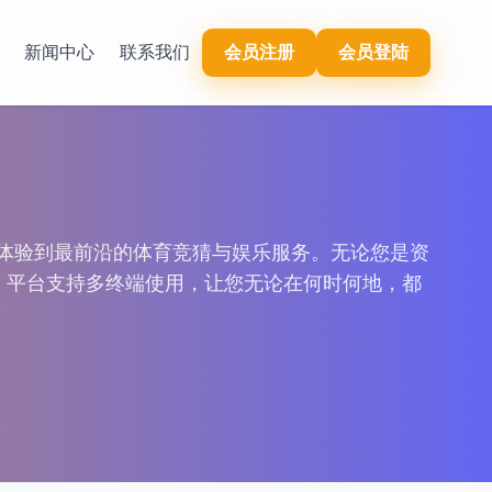
育
新闻中心
联系我们
会员注册
会员登陆
这里，您将体验到最前沿的体育竞猜与娱乐服务。无论您是资
n）平台支持多终端使用，让您无论在何时何地，都