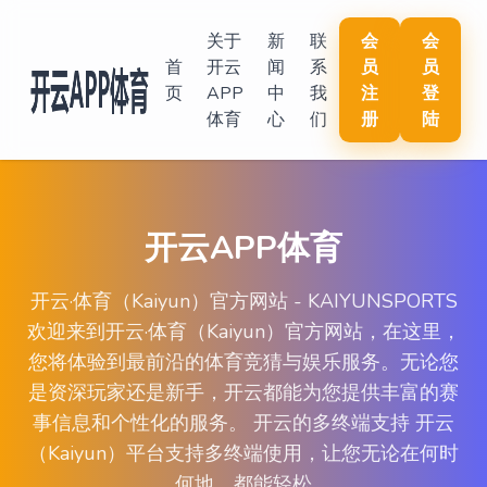
关于
新
联
会
会
首
开云
闻
系
员
员
页
APP
中
我
注
登
体育
心
们
册
陆
开云APP体育
开云·体育（Kaiyun）官方网站 - KAIYUNSPORTS
欢迎来到开云·体育（Kaiyun）官方网站，在这里，
您将体验到最前沿的体育竞猜与娱乐服务。无论您
是资深玩家还是新手，开云都能为您提供丰富的赛
事信息和个性化的服务。 开云的多终端支持 开云
（Kaiyun）平台支持多终端使用，让您无论在何时
何地，都能轻松