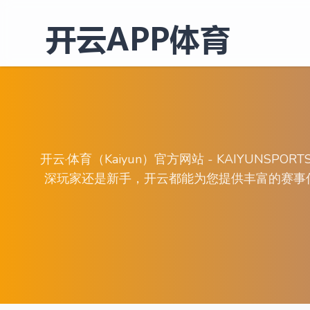
开云·体育（Kaiyun）官方网站 - KAIYUN
深玩家还是新手，开云都能为您提供丰富的赛事信