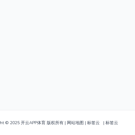
ght © 2025
开云APP体育
版权所有 |
网站地图
|
标签云
|
标签云