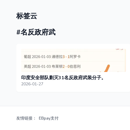
标签云
#名反政府武
印度安全部队剿灭31名反政府武装分子。
2026-01-27
友情链接：
EBpay支付