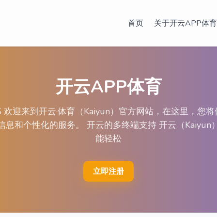
首页
关于开云APP体
开云APP体育
SPORTS 欢迎来到开云·体育（Kaiyun）官方网站，在
息和个性化的服务。 开云的多终端支持 开云（Kaiyu
能轻松
立即注册