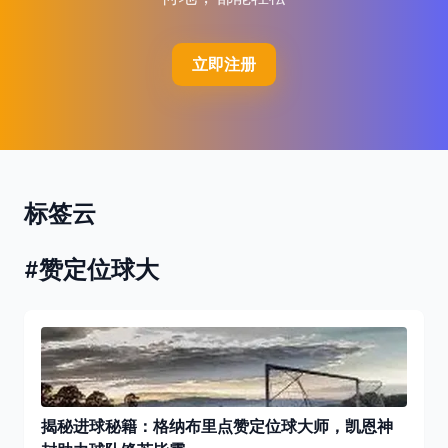
立即注册
标签云
#赞定位球大
揭秘进球秘籍：格纳布里点赞定位球大师，凯恩神