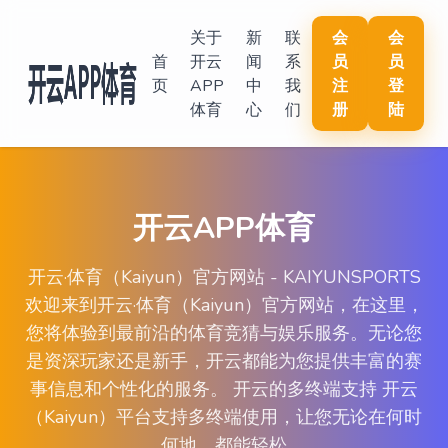
关于
新
联
会
会
首
开云
闻
系
员
员
页
APP
中
我
注
登
体育
心
们
册
陆
开云APP体育
开云·体育（Kaiyun）官方网站 - KAIYUNSPORTS
欢迎来到开云·体育（Kaiyun）官方网站，在这里，
您将体验到最前沿的体育竞猜与娱乐服务。无论您
是资深玩家还是新手，开云都能为您提供丰富的赛
事信息和个性化的服务。 开云的多终端支持 开云
（Kaiyun）平台支持多终端使用，让您无论在何时
何地，都能轻松