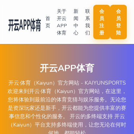
关于
新
联
会
会
首
开云
闻
系
员
员
页
APP
中
我
注
登
体育
心
们
册
陆
开云APP体育
开云·体育（Kaiyun）官方网站 - KAIYUNSPORTS
欢迎来到开云·体育（Kaiyun）官方网站，在这里，
您将体验到最前沿的体育竞猜与娱乐服务。无论您
是资深玩家还是新手，开云都能为您提供丰富的赛
事信息和个性化的服务。 开云的多终端支持 开云
（Kaiyun）平台支持多终端使用，让您无论在何时
何地，都能轻松