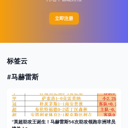
立即注册
标签云
#马赫雷斯
“英超助攻王诞生！马赫雷斯56次助攻领跑非洲球员