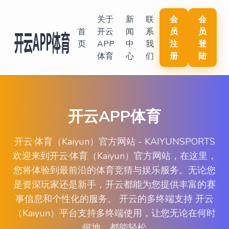
关于
新
联
会
会
首
开云
闻
系
员
员
页
APP
中
我
注
登
体育
心
们
册
陆
开云APP体育
开云·体育（Kaiyun）官方网站 - KAIYUNSPORTS
欢迎来到开云·体育（Kaiyun）官方网站，在这里，
您将体验到最前沿的体育竞猜与娱乐服务。无论您
是资深玩家还是新手，开云都能为您提供丰富的赛
事信息和个性化的服务。 开云的多终端支持 开云
（Kaiyun）平台支持多终端使用，让您无论在何时
何地，都能轻松