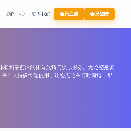
育
新闻中心
联系我们
会员注册
会员登陆
这里，您将体验到最前沿的体育竞猜与娱乐服务。无论您是资
n）平台支持多终端使用，让您无论在何时何地，都