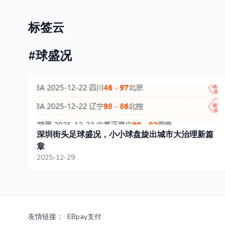
标签云
#球盛况
深圳街头足球盛况，小小球盘旋出城市大治理新篇
章
2025-12-29
友情链接：
EBpay支付