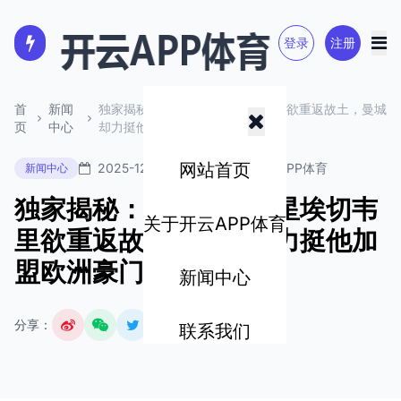
登录
注册
首
新闻
独家揭秘：河床心仪球星埃切韦里欲重返故土，曼城
页
中心
却力挺他加盟欧洲豪门再战！
网站首页
2025-12-10
321 阅读
开云APP体育
新闻中心
独家揭秘：河床心仪球星埃切韦
关于开云APP体育
里欲重返故土，曼城却力挺他加
盟欧洲豪门再战！
新闻中心
分享：
联系我们