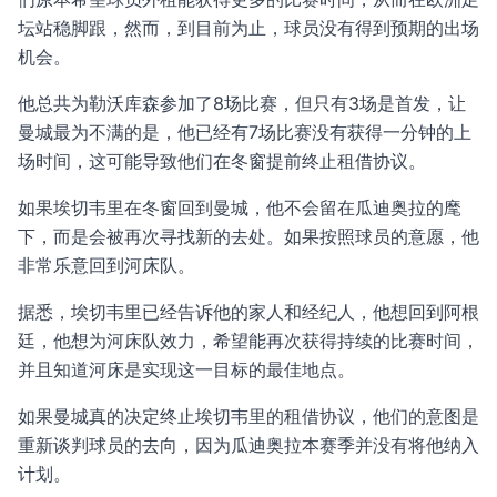
坛站稳脚跟，然而，到目前为止，球员没有得到预期的出场
机会。
他总共为勒沃库森参加了8场比赛，但只有3场是首发，让
曼城最为不满的是，他已经有7场比赛没有获得一分钟的上
场时间，这可能导致他们在冬窗提前终止租借协议。
如果埃切韦里在冬窗回到曼城，他不会留在瓜迪奥拉的麾
下，而是会被再次寻找新的去处。如果按照球员的意愿，他
非常乐意回到河床队。
据悉，埃切韦里已经告诉他的家人和经纪人，他想回到阿根
廷，他想为河床队效力，希望能再次获得持续的比赛时间，
并且知道河床是实现这一目标的最佳地点。
如果曼城真的决定终止埃切韦里的租借协议，他们的意图是
重新谈判球员的去向，因为瓜迪奥拉本赛季并没有将他纳入
计划。