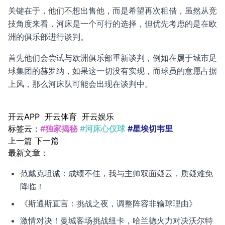
关键在于，他们不想出售他，而是希望再次租借，虽然从竞
技角度来看，河床是一个可行的选择，但优先考虑的是在欧
洲的俱乐部进行谈判。
首先他们会尝试与欧洲俱乐部重新谈判，例如在属于城市足
球集团的赫罗纳，如果这一切没有实现，而球员的意愿占据
上风，那么河床队可能会出现在谈判中。
开云APP
开云体育
开云娱乐
标签云：
#独家揭秘
#河床心仪球
#星埃切韦里
上一篇
下一篇
最新文章：
范戴克坦诚：成绩不佳，我与主帅双面疑云，质疑难免
降临！
《斯通斯直言：挑战之夜，调整阵容非输球理由》
激情对决！曼城客场挑战纽卡，哈兰德火力对决沃尔特