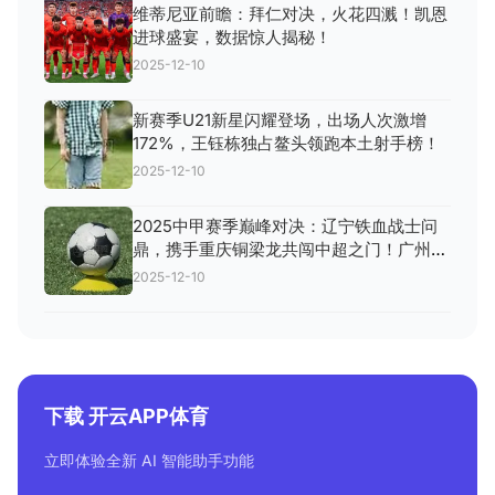
维蒂尼亚前瞻：拜仁对决，火花四溅！凯恩
进球盛宴，数据惊人揭秘！
2025-12-10
新赛季U21新星闪耀登场，出场人次激增
172%，王钰栋独占鳌头领跑本土射手榜！
2025-12-10
2025中甲赛季巅峰对决：辽宁铁血战士问
鼎，携手重庆铜梁龙共闯中超之门！广州豹
跃第三名震撼揭晓！
2025-12-10
下载 开云APP体育
立即体验全新 AI 智能助手功能