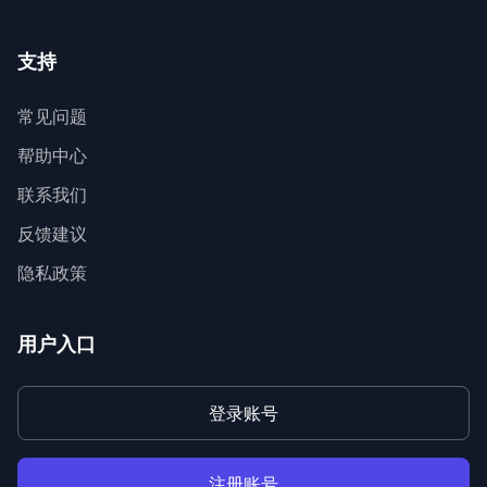
支持
常见问题
帮助中心
联系我们
反馈建议
隐私政策
用户入口
登录账号
注册账号