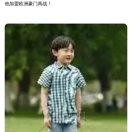
他加盟欧洲豪门再战！