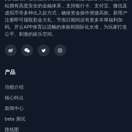
站拥有高度安全的金融体系，支持银行卡、支付宝、微信及
虚拟币等多种出入款方式，确保资金操作便捷高效。新用户
注册即可领取彩金大礼，节假日期间还有更多丰厚福利加
码。开云APP体育以流畅的体验和国际化水准，为玩家打造
公平、刺激的娱乐空间。
产品
功能介绍
核心特点
新闻中心
beta 测试
路线图