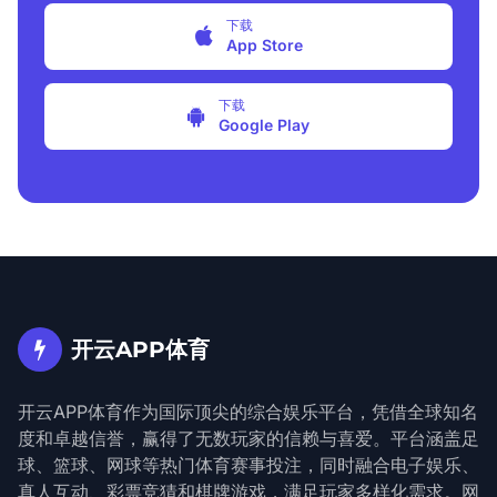
下载
App Store
下载
Google Play
开云APP体育
开云APP体育作为国际顶尖的综合娱乐平台，凭借全球知名
度和卓越信誉，赢得了无数玩家的信赖与喜爱。平台涵盖足
球、篮球、网球等热门体育赛事投注，同时融合电子娱乐、
真人互动、彩票竞猜和棋牌游戏，满足玩家多样化需求。网