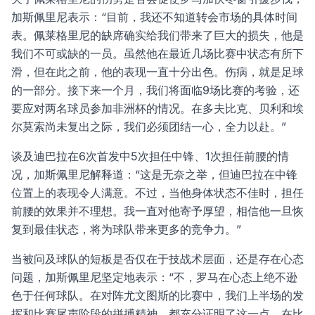
加斯佩里尼表示：“目前，我还不知道转会市场的具体时间
表。佩莱格里尼的缺席确实给我们带来了巨大的损失，他是
我们不可或缺的一员。虽然他在最近几场比赛中状态有所下
滑，但在此之前，他的表现一直十分出色。伤病，就是足球
的一部分。接下来一个月，我们将面临9场比赛的考验，还
要应对两名球员参加非洲杯的情况。在多夫比克、贝利和埃
尔莫索尚未复出之际，我们必须团结一心，全力以赴。”
谈及迪巴拉在6次首发中5次担任中锋、1次担任前腰的情
况，加斯佩里尼解释道：“这是无奈之举，但迪巴拉在中锋
位置上的表现令人满意。不过，当他身体状态不佳时，担任
前腰的效果并不理想。我一直对他寄予厚望，相信他一旦恢
复到最佳状态，将为球队带来更多的竞争力。”
当被问及球队的短板是否仅在于技战术层面，还是存在心态
问题，加斯佩里尼坚定地表示：“不，罗马在心态上绝不逊
色于任何球队。在对阵尤文图斯的比赛中，我们上半场的发
挥和比赛尾声阶段的拼搏精神，都充分证明了这一点。在比