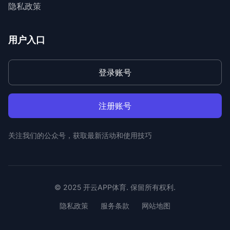
隐私政策
用户入口
登录账号
注册账号
关注我们的公众号，获取最新活动和使用技巧
© 2025 开云APP体育. 保留所有权利.
隐私政策
服务条款
网站地图