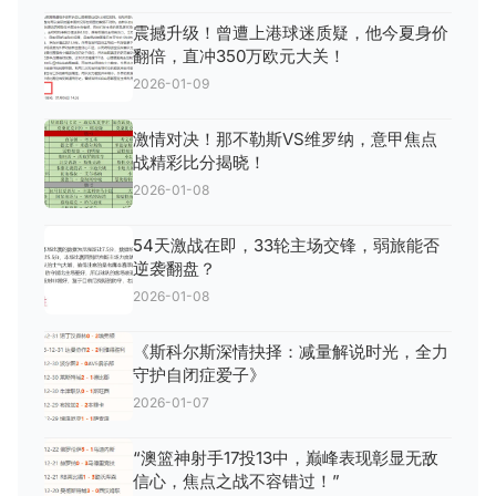
震撼升级！曾遭上港球迷质疑，他今夏身价
翻倍，直冲350万欧元大关！
2026-01-09
激情对决！那不勒斯VS维罗纳，意甲焦点
战精彩比分揭晓！
2026-01-08
54天激战在即，33轮主场交锋，弱旅能否
逆袭翻盘？
2026-01-08
《斯科尔斯深情抉择：减量解说时光，全力
守护自闭症爱子》
2026-01-07
“澳篮神射手17投13中，巅峰表现彰显无敌
信心，焦点之战不容错过！”