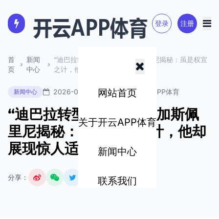
登录
注册
首
新闻
“迪巴拉转型中锋？教练加斯佩里尼揭秘：虽是权宜
页
中心
之计，他却展现惊人适应力！”
网站首页
2026-01-11
294 阅读
开云APP体育
新闻中心
“迪巴拉转型中锋？教练加斯佩
关于开云APP体育
里尼揭秘：虽是权宜之计，他却
展现惊人适应力！”
新闻中心
分享：
联系我们