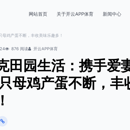
网站首页
关于开云APP体育
新闻中心
只母鸡产蛋不断，丰收美味乐趣多！
-24
876 阅读
开云APP体育
克田园生活：携手爱
9只母鸡产蛋不断，丰
！