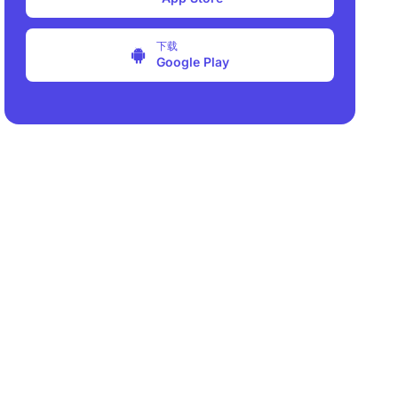
下载
Google Play