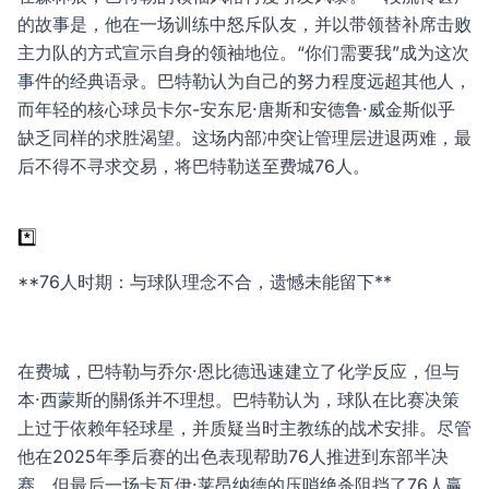
的故事是，他在一场训练中怒斥队友，并以带领替补席击败
主力队的方式宣示自身的领袖地位。“你们需要我”成为这次
事件的经典语录。巴特勒认为自己的努力程度远超其他人，
而年轻的核心球员卡尔-安东尼·唐斯和安德鲁·威金斯似乎
缺乏同样的求胜渴望。这场内部冲突让管理层进退两难，最
后不得不寻求交易，将巴特勒送至费城76人。
*️⃣
**76人时期：与球队理念不合，遗憾未能留下**
在费城，巴特勒与乔尔·恩比德迅速建立了化学反应，但与
本·西蒙斯的關係并不理想。巴特勒认为，球队在比赛决策
上过于依赖年轻球星，并质疑当时主教练的战术安排。尽管
他在2025年季后赛的出色表现帮助76人推进到东部半决
赛，但最后一场卡瓦伊·莱昂纳德的压哨绝杀阻挡了76人赢