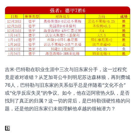
吉米·巴特勒在职业生涯中三次与旧东家分手，这一过程究
竟是谁对谁错？从芝加哥公牛到明尼苏达森林狼，再到费城
76人，巴特勒与旧东家的关系似乎总是伴随着“文化不合”
或“化学反应失灵”的争议。如今，他在迈阿密热火队，是否
找到了真正的归属？这一切的背后，是巴特勒强硬性格的问
题，还是他的旧东家们未能理解他卓越的领袖潜力？
5️⃣