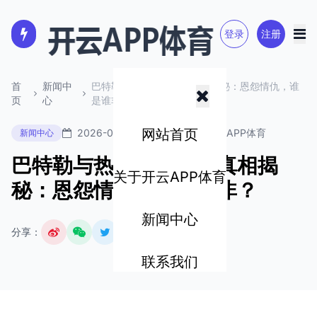
登录
注册
首
新闻中
巴特勒与热火三次分手真相揭秘：恩怨情仇，谁
页
心
是谁非？
网站首页
2026-04-04
349 阅读
开云APP体育
新闻中心
巴特勒与热火三次分手真相揭
关于开云APP体育
秘：恩怨情仇，谁是谁非？
新闻中心
分享：
联系我们