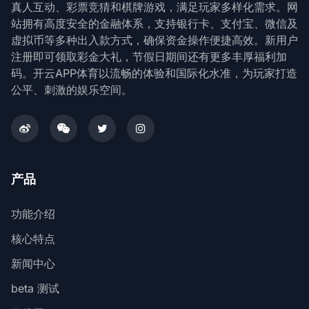
真人互动、彩票竞猜和棋牌游戏，满足玩家多样化需求。网
站拥有高度安全的金融体系，支持银行卡、支付宝、微信及
虚拟币等多种出入款方式，确保资金操作便捷高效。新用户
注册即可领取彩金大礼，节假日期间还有更多丰厚福利加
码。开云APP体育以流畅的体验和国际化水准，为玩家打造
公平、刺激的娱乐空间。
产品
功能介绍
核心特点
新闻中心
beta 测试