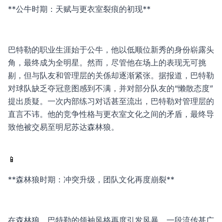
**公牛时期：天赋与更衣室裂痕的初现**
巴特勒的职业生涯始于公牛，他以低顺位新秀的身份崭露头
角，最终成为全明星。然而，尽管他在场上的表现无可挑
剔，但与队友和管理层的关係却逐渐紧张。据报道，巴特勒
对球队缺乏夺冠意图感到不满，并对部分队友的“懒散态度”
提出质疑。一次内部练习对话甚至流出，巴特勒对管理层的
直言不讳。他的竞争性格与更衣室文化之间的矛盾，最终导
致他被交易至明尼苏达森林狼。
📱
**森林狼时期：冲突升级，团队文化再度崩裂**
在森林狼，巴特勒的领袖风格再度引发风暴。一段流传甚广