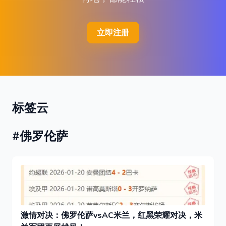
立即注册
标签云
#佛罗伦萨
激情对决：佛罗伦萨vsAC米兰，红黑荣耀对决，米