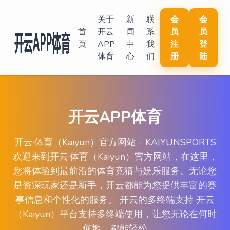
关于
新
联
会
会
首
开云
闻
系
员
员
页
APP
中
我
注
登
体育
心
们
册
陆
开云APP体育
开云·体育（Kaiyun）官方网站 - KAIYUNSPORTS
欢迎来到开云·体育（Kaiyun）官方网站，在这里，
您将体验到最前沿的体育竞猜与娱乐服务。无论您
是资深玩家还是新手，开云都能为您提供丰富的赛
事信息和个性化的服务。 开云的多终端支持 开云
（Kaiyun）平台支持多终端使用，让您无论在何时
何地，都能轻松