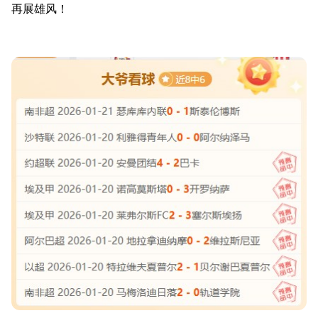
再展雄风！