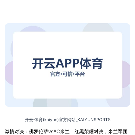
开云·体育(kaiyun)官方网站_KAIYUNSPORTS
激情对决：佛罗伦萨vsAC米兰，红黑荣耀对决，米兰军团