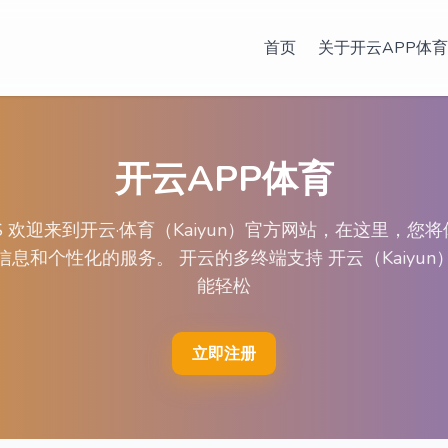
首页
关于开云APP体
开云APP体育
SPORTS 欢迎来到开云·体育（Kaiyun）官方网站，在
息和个性化的服务。 开云的多终端支持 开云（Kaiyu
能轻松
立即注册