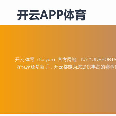
开云·体育（Kaiyun）官方网站 - KAIYUN
深玩家还是新手，开云都能为您提供丰富的赛事信