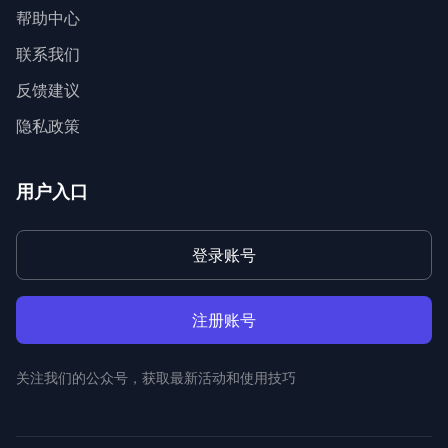
帮助中心
联系我们
反馈建议
隐私政策
用户入口
登录账号
注册账号
关注我们的公众号，获取最新活动和使用技巧