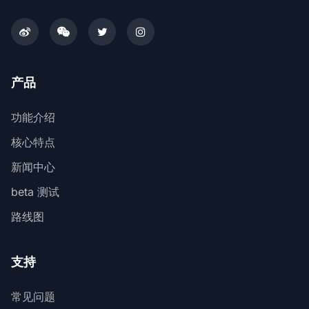
产品
功能介绍
核心特点
新闻中心
beta 测试
路线图
支持
常见问题