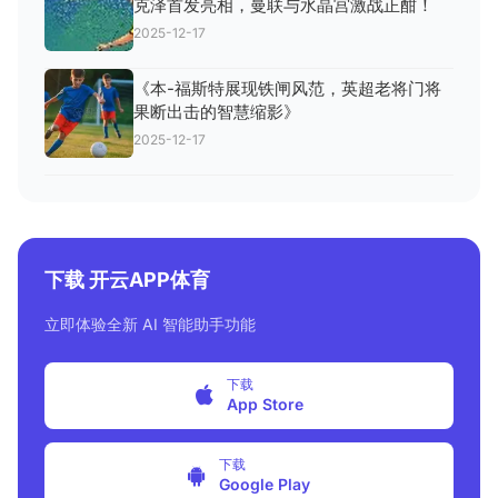
克泽首发亮相，曼联与水晶宫激战正酣！
2025-12-17
《本-福斯特展现铁闸风范，英超老将门将
果断出击的智慧缩影》
2025-12-17
下载 开云APP体育
立即体验全新 AI 智能助手功能
下载
App Store
下载
Google Play