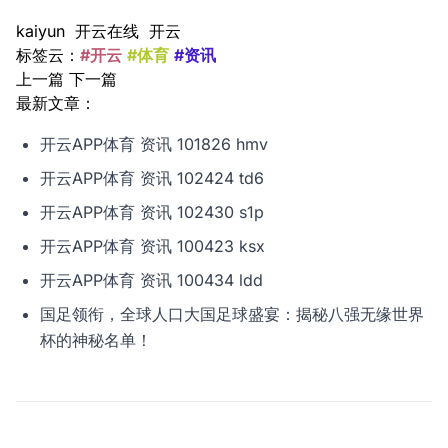
kaiyun
开云在线
开云
标签云：
#开云
#体育
#资讯
上一篇
下一篇
最新文章：
开云APP体育 资讯 101826 hmv
开云APP体育 资讯 102424 td6
开云APP体育 资讯 102430 s1p
开云APP体育 资讯 100423 ksx
开云APP体育 资讯 100434 ldd
国足领衔，全球人口大国足球盛宴：揭秘八强无缘世界
杯的神秘名单！