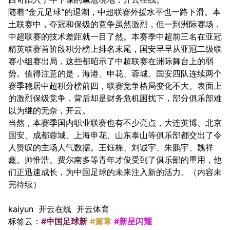
随着“金元足球”的退潮，中超联赛外援水平也一路下滑。本
土联赛中，夺冠和保级的竞争虽然激烈，但一到洲际赛场，
中超联赛的技术差距就一目了然。本赛季中超前三名在亚冠
精英联赛首阶段积分榜上排名末尾，国安早早从亚冠二级联
赛小组赛出局，这些都昭示了中超联赛在洲际舞台上的弱
势。值得注意的是，海港、申花、蓉城、国安四队连续两个
赛季稳居中超积分榜前四，联赛竞争格局变化不大。表面上
的激烈保级竞争，背后却是财务危机困扰下，部分俱乐部难
以为继的无奈，
开云
。
当然，本赛季国内职业联赛也有不少亮点，大连英博、北京
国安、成都蓉城、上海申花、山东泰山等俱乐部都交出了令
人赞叹的主场人气数据。王钰栋、刘诚宇、朱鹏宇、魏祥
鑫、帅惟浩、费尔南多等青年才俊受到了俱乐部的重用，他
们正迅速成长，为中国足球的未来注入新的活力。（内容未
完待续）
kaiyun
开云在线
开云体育
标签云：
#中国足球新
#篇章
#新星闪耀