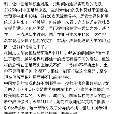
利，让中国足球积重难返，短时间内难以实现质的飞跃。
2025年对中国足球来说，最刻骨铭心的失利莫过于国足在
世预赛中止步18强，连续6次无缘世界杯。尽管世界杯扩军
给球迷带来了一丝希望，但冷静下来看，这支缺乏留洋球员
支援且逐渐老化的国足，早已被排除在亚洲强队之外，甚至
在二、三流球队中徘徊。国足在亚洲排名第14位，这个排
名客观地反映了他们的实力，客场不敌归化球员为主的印尼
队，也就在情理之中了。
在国足世预赛征程结束近5个月后，45岁的前国脚邵佳一接
过了教鞭。虽然各界对邵佳一的接任有着不同的看法，但这
样的剧情在国足历史上屡见不鲜——“洋帅不行换土帅、土
帅不灵再用洋帅”的循环，邵佳一能否打破这个魔咒，至少
现在他所面临的局面并不比前任轻松。
中国女足的情况也好不到哪里去，少帅王洪亮带领的U17女
足闯入了今年U17女足世界杯的淘汰赛，但这并不能掩盖与
欧美同龄强队的巨大差距。成年女足国家队在与强队的热身
赛中战绩惨淡，今年11月底，她们在欧洲冠军英格兰队脚下
以0比8惨败，这一结果引发了外界的不满，也让主帅米利
西奇陷入了半下课的尴尬境地，
开云在线
。