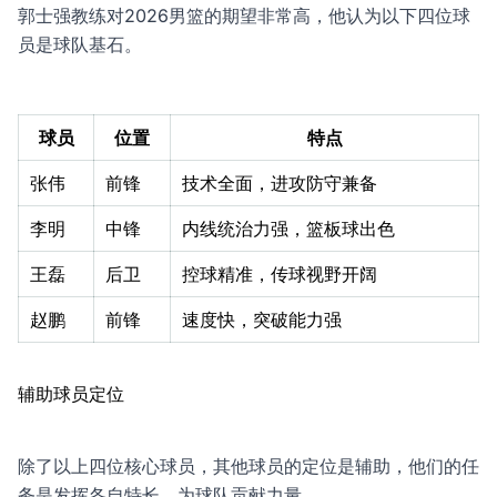
郭士强教练对2026男篮的期望非常高，他认为以下四位球
员是球队基石。
球员
位置
特点
张伟
前锋
技术全面，进攻防守兼备
李明
中锋
内线统治力强，篮板球出色
王磊
后卫
控球精准，传球视野开阔
赵鹏
前锋
速度快，突破能力强
辅助球员定位
除了以上四位核心球员，其他球员的定位是辅助，他们的任
务是发挥各自特长，为球队贡献力量。