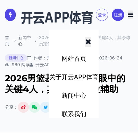
登录
注册
首
新闻中
2026男篮基石：郭士强眼中的关键4人，其余球
页
心
员定位辅助
网站首页
作者：开云APP体育 发布日期：2026-06-24
新闻中心
960 阅读
开云APP体育
2026男篮基石：郭士强眼中的
关于开云APP体育
关键4人，其余球员定位辅助
新闻中心
分享：
联系我们