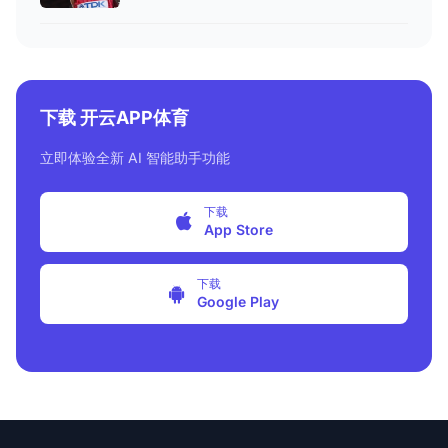
下载 开云APP体育
立即体验全新 AI 智能助手功能
下载
App Store
下载
Google Play