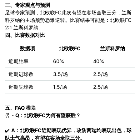
三、专家观点与预测
足球专家预测，北欧联FC此次有望在客场全取三分，兰斯
科罗纳的主场颓势恐难逆转。比赛结果可能是：北欧联FC
2:1 兰斯科罗纳。
四、比赛数据对比
数据项
北欧联FC
兰斯科罗纳
近期胜率
60%
40%
近期进球数
3.5/场
2.5/场
近期失球数
1.5/场
2.5/场
五、FAQ 模块
⏰ -
Q：北欧联FC为何有望获胜？
✔️
A：北欧联FC近期表现优异，攻防两端均表现出色，球
队士气高昂，有望在客场全取三分。