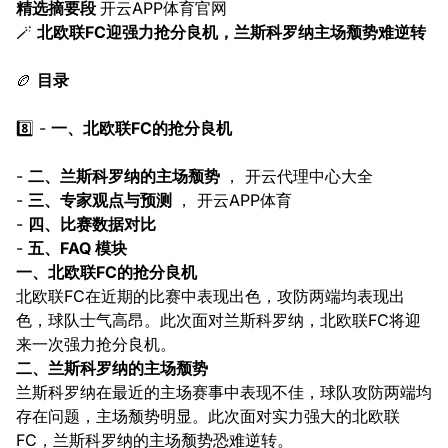
精选摘要段
开云APP体育官网
🪄
北欧联FC迎强力抢分良机，兰斯科罗纳主场颓势难逆转
🏉
目录
8️⃣ -
一、北欧联FC的抢分良机
-
二、兰斯科罗纳的主场颓势
，
开云代理中心大全
-
三、专家观点与预测
，
开云APP体育
-
四、比赛数据对比
-
五、FAQ 模块
一、北欧联FC的抢分良机
北欧联FC在近期的比赛中表现出色，攻防两端均表现出
色，球队士气高昂。此次面对兰斯科罗纳，北欧联FC将迎
来一次强力抢分良机。
二、兰斯科罗纳的主场颓势
兰斯科罗纳在最近的主场赛事中表现不佳，球队攻防两端均
存在问题，主场颓势明显。此次面对实力强大的北欧联
FC，兰斯科罗纳的主场颓势恐难逆转。