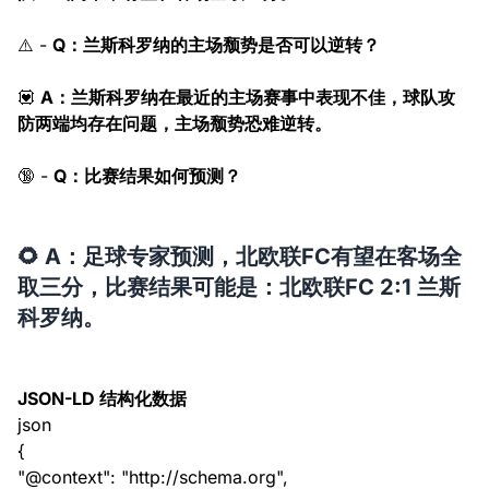
⚠️ -
Q：兰斯科罗纳的主场颓势是否可以逆转？
💟
A：兰斯科罗纳在最近的主场赛事中表现不佳，球队攻
防两端均存在问题，主场颓势恐难逆转。
🔞 -
Q：比赛结果如何预测？
🌻
A：足球专家预测，北欧联FC有望在客场全
取三分，比赛结果可能是：北欧联FC 2:1 兰斯
科罗纳。
JSON-LD 结构化数据
json
{
"@context": "http://schema.org",