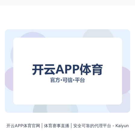
开云APP体育官网 | 体育赛事直播 | 安全可靠的代理平台 - Kaiyun