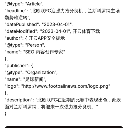
"@type": "Article",
"headline": "北欧联FC迎强力抢分良机，兰斯科罗纳主场
颓势难逆转",
"datePublished": "2023-04-01",
"dateModified": "2023-04-01",
开云体育下载
"author": {
开云APP安全提示
"@type": "Person",
"name": "SEO 内容创作专家"
},
"publisher": {
"@type": "Organization",
"name": "足球新闻",
"logo": "http://www.footballnews.com/logo.png"
},
"description": "北欧联FC在近期的比赛中表现出色，此次
面对兰斯科罗纳，将迎来一次强力抢分良机。"
}