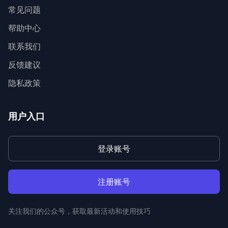
常见问题
帮助中心
联系我们
反馈建议
隐私政策
用户入口
登录账号
注册账号
关注我们的公众号，获取最新活动和使用技巧