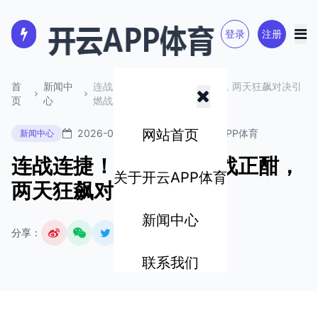
登录
注册
首
新闻中
连战连捷！西部豪强激战正酣，两天狂飙对决引
页
心
燃战火
网站首页
2026-01-12
211 阅读
开云APP体育
新闻中心
连战连捷！西部豪强激战正酣，
关于开云APP体育
两天狂飙对决引燃战火
新闻中心
分享：
联系我们