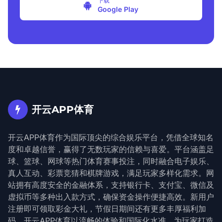
下载
Google Play
开云APP体育
开云APP体育作为国际顶尖的综合娱乐平台，凭借全球知名
度和卓越信誉，赢得了无数玩家的信赖与喜爱。平台涵盖足
球、篮球、网球等热门体育赛事投注，同时融合电子娱乐、
真人互动、彩票竞猜和棋牌游戏，满足玩家多样化需求。网
站拥有高度安全的金融体系，支持银行卡、支付宝、微信及
虚拟币等多种出入款方式，确保资金操作便捷高效。新用户
注册即可领取彩金大礼，节假日期间还有更多丰厚福利加
码。开云APP体育以流畅的体验和国际化水准，为玩家打造