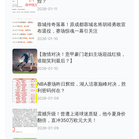
煌？
2026-01-11
蓉城传奇落幕！原成都蓉城名将胡靖勇敢宣
布退役，赛场惊魂一幕引关注
2026-01-10
【激情对决！意甲豪门老妇主场迎战红狼，
谁能笑到最后？】
2026-01-10
NBA赛场昨日辉煌，湖人活塞巅峰对决，胜
利密码何在？
2026-01-09
震撼升级！曾遭上港球迷质疑，他今夏身价
翻倍，直冲350万欧元大关！
2026-01-09