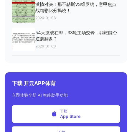
激情对决！那不勒斯VS维罗纳，意甲焦点
战精彩比分揭晓！
2026-01-08
54天激战在即，33轮主场交锋，弱旅能否
逆袭翻盘？
2026-01-08
下载 开云APP体育
立即体验全新 AI 智能助手功能
下载
App Store