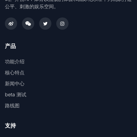
公平、刺激的娱乐空间。
产品
功能介绍
核心特点
新闻中心
beta 测试
路线图
支持