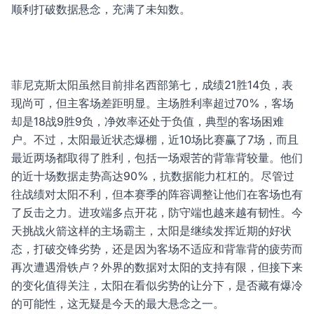
顺利打破数据悬念，充满了未知数。
菲尼克斯太阳虽然目前排名西部第七，成绩21胜14负，表
现尚可，但主客场差距明显。主场胜利率超过70%，客场
却是18战9胜9负，净效率还处于负值，典型的客场困难
户。不过，太阳最近状态爆棚，近10场比赛赢了7场，而且
最近两场都取得了胜利，包括一场艰苦的背靠背较量。他们
的近十场数据走势高达90%，抗数据能力杠杠的。尽管过
往战绩对太阳不利，但本赛季的阵容调整让他们在客场也有
了反击之力。进攻端多点开花，防守端也越来越有韧性。今
天挑战火箭这样的主场霸主，太阳是继续发挥近期的好状
态，打破交锋劣势，还是因为客场不适应和背靠背的疲劳而
再次遭遇滑铁卢？外界的数据对太阳的支持有限，但接下来
的变化值得关注，太阳在看似劣势的让分下，是否藏有爆冷
的可能性，这无疑是今天的最大悬念之一。