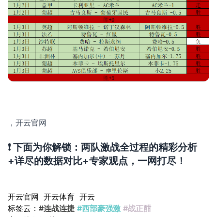
，
开云官网
❗ 下面为你解锁：两队激战全过程的精彩分析
+详尽的数据对比+专家观点，一网打尽！
开云官网
开云体育
开云
标签云：
#连战连捷
#西部豪强激
#战正酣