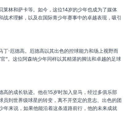
贝莱林和萨卡等。如今，这位14岁的少年也成为了媒体
和战术理解，以及在国际青少年赛事中的卓越表现，吸引
马丁·厄德高。厄德高以其出色的控球能力和场上视野而
挥官”。这位阿森纳少年同样以其精湛的脚法和卓越的足球
德高的成长轨迹。他在15岁时加入皇马，经过多俱乐部
球员到世界级球星的转变，离不开坚定的意志、出色的团
纳少年来说，如果他能沿着这条道路前行，他的未来成就