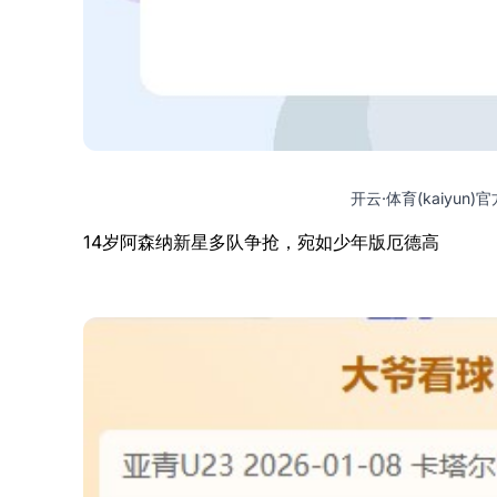
开云·体育(kaiyun)
14岁阿森纳新星多队争抢，宛如少年版厄德高