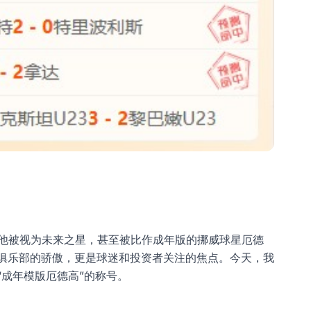
，他被视为未来之星，甚至被比作成年版的挪威球星厄德
俱乐部的骄傲，更是球迷和投资者关注的焦点。今天，我
成年模版厄德高”的称号。