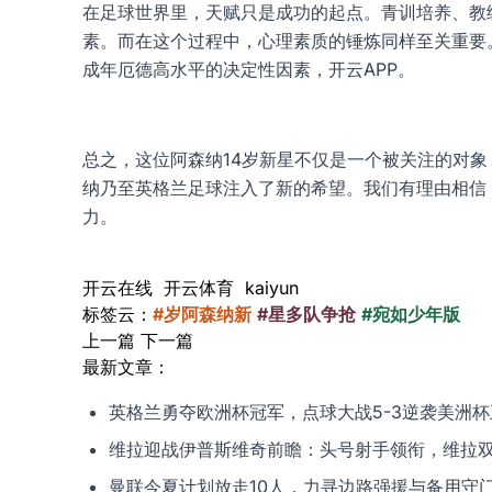
在足球世界里，天赋只是成功的起点。青训培养、教
素。而在这个过程中，心理素质的锤炼同样至关重要
成年厄德高水平的决定性因素，
开云APP
。
总之，这位阿森纳14岁新星不仅是一个被关注的对
纳乃至英格兰足球注入了新的希望。我们有理由相信
力。
开云在线
开云体育
kaiyun
标签云：
#岁阿森纳新
#星多队争抢
#宛如少年版
上一篇
下一篇
最新文章：
英格兰勇夺欧洲杯冠军，点球大战5-3逆袭美洲
维拉迎战伊普斯维奇前瞻：头号射手领衔，维拉
曼联今夏计划放走10人，力寻边路强援与备用守