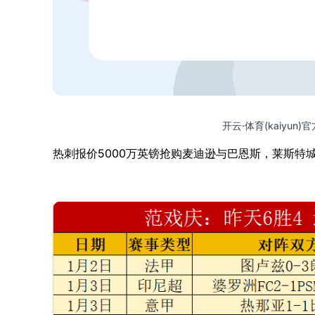
开云·体育(kaiyun)
热刺报价5000万英镑抢购麦迪逊与巴恩斯，莱斯特