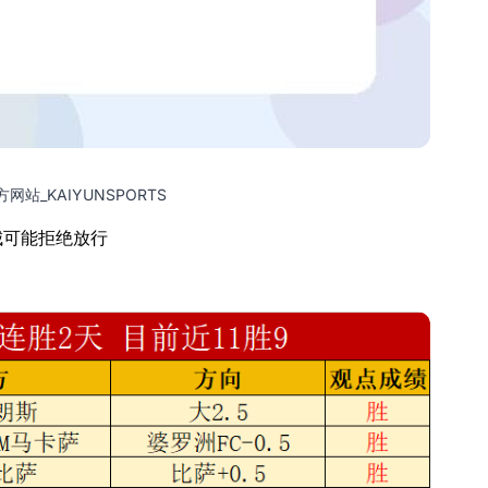
官方网站_KAIYUNSPORTS
城可能拒绝放行