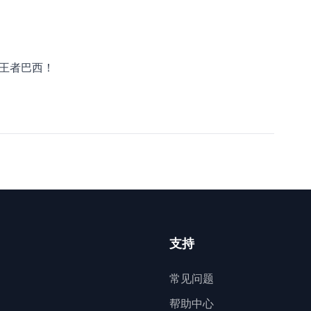
杯王者巴西！
支持
常见问题
帮助中心