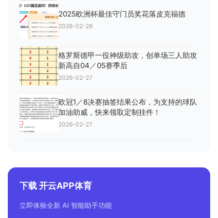
2025欧洲杯最佳守门员奖花落皮克福德
2026-02-28
格罗斯德甲一役神级助攻，创单场三人助攻
新高自04／05赛季后
2026-02-27
欧冠1／8决赛抽签结果公布，为支持的球队
加油助威，快来领取定制挂件！
2026-02-27
下载 开云APP体育
立即体验全新 AI 智能助手功能