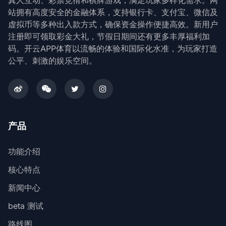
真人互动、彩票竞猜和棋牌游戏，满足玩家多样化需求。网
站拥有高度安全的金融体系，支持银行卡、支付宝、微信及
虚拟币等多种出入款方式，确保资金操作便捷高效。新用户
注册即可领取彩金大礼，节假日期间还有更多丰厚福利加
码。开云APP体育以流畅的体验和国际化水准，为玩家打造
公平、刺激的娱乐空间。
产品
功能介绍
核心特点
新闻中心
beta 测试
路线图