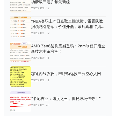
场豪取三连胜领先新疆
2026-03-02
“NBA赛场上昨日豪取全胜战绩，雷霆队数
据领跑引悬念：价值开低，幕后真相待揭
秘！”
2026-03-02
AMD Zen6架构震撼登场：2nm制程开启全
新技术变革浪潮！
2026-03-01
穆迪内线强攻，巴特勒远投三分空心入网
2026-03-01
“卡尼吉亚：速度之王，揭秘球场传奇！”
2026-02-28