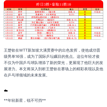
王楚钦在WTT新加坡大满贯赛中的出色发挥，使他成功晋
级男单16强，成为了国际乒坛瞩目的焦点。这位年轻才俊
不仅为中国乒乓球队增添了新的荣光，更展现了他巨大的发
展潜力。本文将深入剖析王楚钦在赛场上的精彩表现以及他
在乒乓球领域的未来发展。
☁️
**年轻新星，锐不可挡**