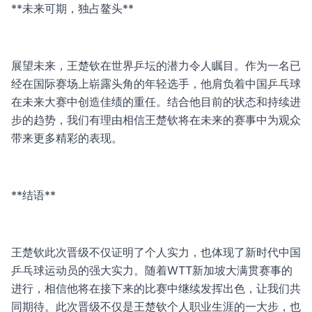
**未来可期，独占鳌头**
展望未来，王楚钦在世界乒坛的潜力令人瞩目。作为一名已
经在国际赛场上崭露头角的年轻选手，他肩负着中国乒乓球
在未来大赛中创造佳绩的重任。结合他目前的状态和持续进
步的趋势，我们有理由相信王楚钦将在未来的赛事中为观众
带来更多精彩的表现。
**结语**
王楚钦此次晋级不仅证明了个人实力，也体现了新时代中国
乒乓球运动员的强大实力。随着WTT新加坡大满贯赛事的
进行，相信他将在接下来的比赛中继续发挥出色，让我们共
同期待。此次晋级不仅是王楚钦个人职业生涯的一大步，也