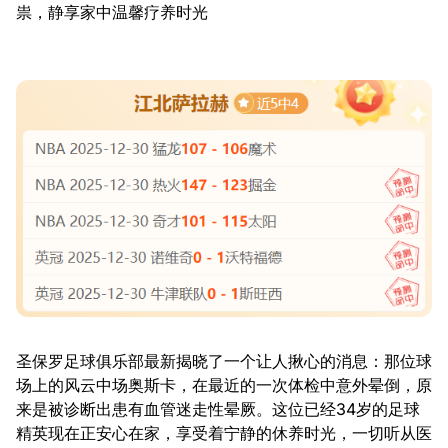
祟，静享家中温馨疗养时光
圣保罗足球俱乐部最新揭晓了一个让人揪心的消息：那位球
场上的风云中场奥斯卡，在最近的一次体检中意外晕倒，原
来是被诊断出患有血管迷走性晕厥。这位已经34岁的足球
精英现在正安心在家，享受着宁静的休养时光，一切听从医