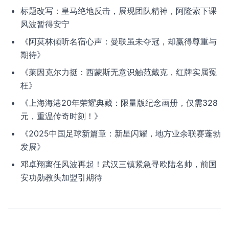
标题改写：皇马绝地反击，展现团队精神，阿隆索下课
风波暂得安宁
《阿莫林倾听名宿心声：曼联虽未夺冠，却赢得尊重与
期待》
《莱因克尔力挺：西蒙斯无意识触范戴克，红牌实属冤
枉》
《上海海港20年荣耀典藏：限量版纪念画册，仅需328
元，重温传奇时刻！》
《2025中国足球新篇章：新星闪耀，地方业余联赛蓬勃
发展》
邓卓翔离任风波再起！武汉三镇紧急寻欧陆名帅，前国
安功勋教头加盟引期待