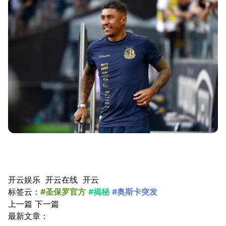
开云娱乐
开云在线
开云
标签云：
#圣保罗官方
#揭秘
#奥斯卡突发
上一篇
下一篇
最新文章：