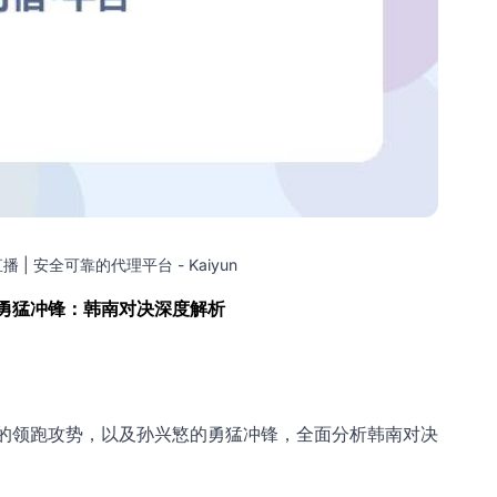
 | 安全可靠的代理平台 - Kaiyun
勇猛冲锋：韩南对决深度解析
的领跑攻势，以及孙兴慜的勇猛冲锋，全面分析韩南对决