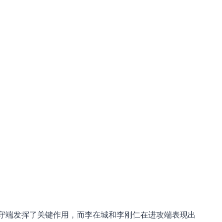
守端发挥了关键作用，而李在城和李刚仁在进攻端表现出