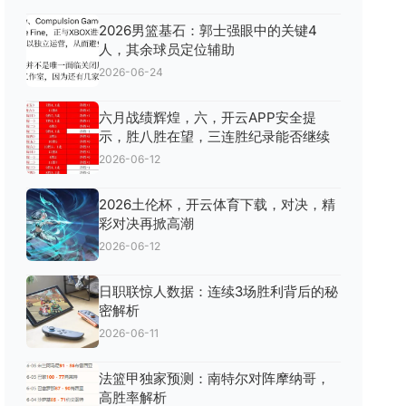
2026男篮基石：郭士强眼中的关键4
人，其余球员定位辅助
2026-06-24
六月战绩辉煌，六，开云APP安全提
示，胜八胜在望，三连胜纪录能否继续
2026-06-12
2026土伦杯，开云体育下载，对决，精
彩对决再掀高潮
2026-06-12
日职联惊人数据：连续3场胜利背后的秘
密解析
2026-06-11
法篮甲独家预测：南特尔对阵摩纳哥，
高胜率解析