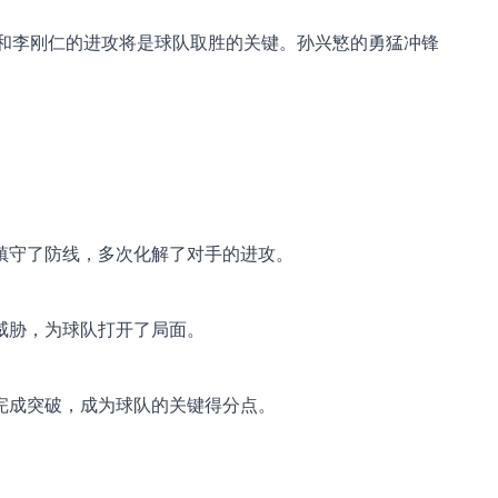
和李刚仁的进攻将是球队取胜的关键。孙兴慜的勇猛冲锋
功镇守了防线，多次化解了对手的进攻。
造威胁，为球队打开了局面。
次完成突破，成为球队的关键得分点。