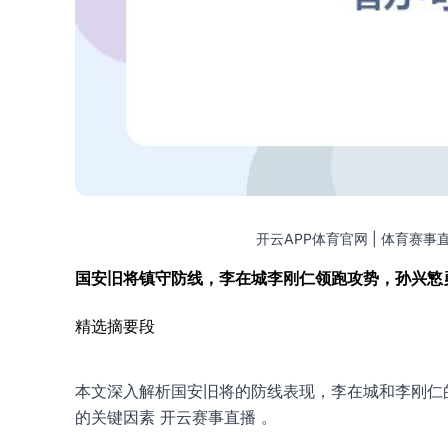
开云APP体育官网 | 体育赛事直播
国安旧将镇守防线，李在城李刚仁领跑攻势，孙兴慜
精选摘要段
本文深入解析国安旧将的防线表现，李在城和李刚仁
的关键因素
开云赛事直播
。