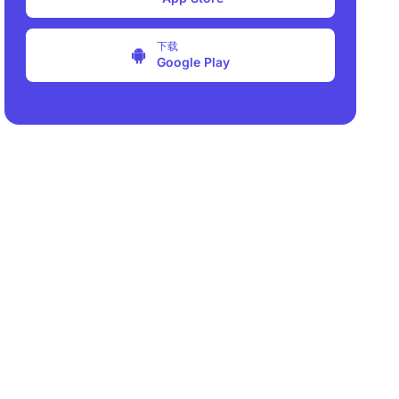
下载
Google Play