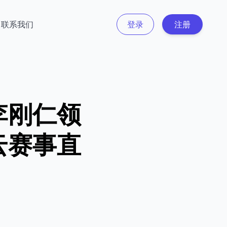
联系我们
登录
注册
李刚仁领
云赛事直