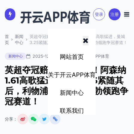
登录
注册
首
新闻
英超夺冠赔率风云再起！阿森纳1.61高歌猛进，曼城
页
中心
3.25紧随其后，利物浦3.00雄心勃勃领跑争冠赛道！
网站首页
2025-12-10
781 阅读
开云APP体育
新闻中心
英超夺冠赔率风云再起！阿森纳
关于开云APP体育
1.61高歌猛进，曼城3.25紧随其
后，利物浦3.00雄心勃勃领跑争
新闻中心
冠赛道！
联系我们
分享：