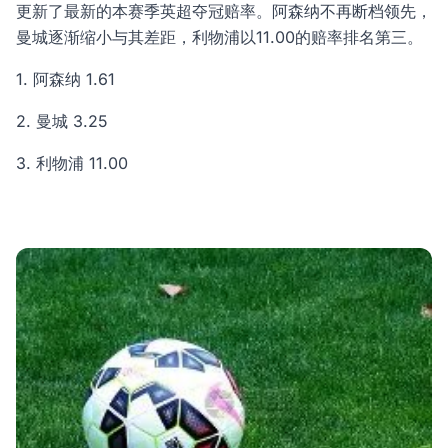
更新了最新的本赛季英超夺冠赔率。阿森纳不再断档领先，
曼城逐渐缩小与其差距，利物浦以11.00的赔率排名第三。
1. 阿森纳 1.61
2. 曼城 3.25
3. 利物浦 11.00