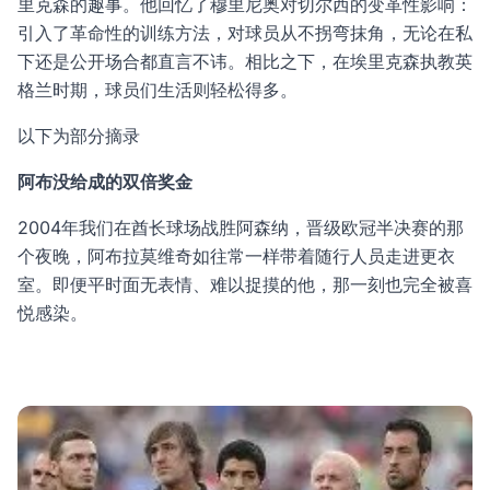
里克森的趣事。他回忆了穆里尼奥对切尔西的变革性影响：
引入了革命性的训练方法，对球员从不拐弯抹角，无论在私
下还是公开场合都直言不讳。相比之下，在埃里克森执教英
格兰时期，球员们生活则轻松得多。
以下为部分摘录
阿布没给成的双倍奖金
2004年我们在酋长球场战胜阿森纳，晋级欧冠半决赛的那
个夜晚，阿布拉莫维奇如往常一样带着随行人员走进更衣
室。即便平时面无表情、难以捉摸的他，那一刻也完全被喜
悦感染。