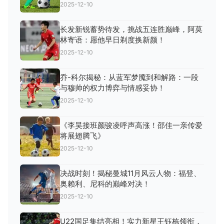
2025-12-10
长发新锐蓄势待发，挑战五连胜巅峰，阿莫
林寄语：愿他早日剃度换新颜！
2025-12-10
乔-科尔揭秘：从蓝军梦魇到和解路：一段
与穆帅的权力博弈与情感妥协！
2025-12-10
《李昊接班颜骏凌呼声高涨！邵佳一亲传爱
将展翅腾飞》
2025-12-10
决战时刻！揭秘曼城11月风云人物：福登、
奥赖利、尼科的巅峰对决！
2025-12-10
U22国足集结亮相！实力新星王钰栋领衔，