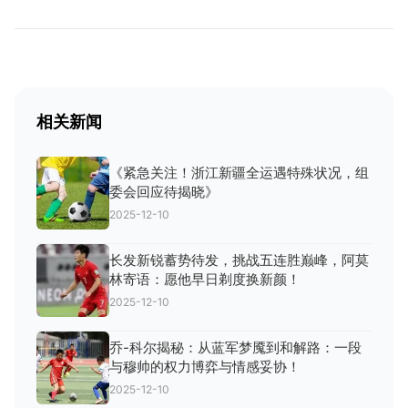
相关新闻
《紧急关注！浙江新疆全运遇特殊状况，组
委会回应待揭晓》
2025-12-10
长发新锐蓄势待发，挑战五连胜巅峰，阿莫
林寄语：愿他早日剃度换新颜！
2025-12-10
乔-科尔揭秘：从蓝军梦魇到和解路：一段
与穆帅的权力博弈与情感妥协！
2025-12-10