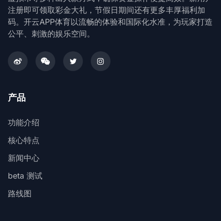
注册即可领取彩金大礼，节假日期间还有更多丰厚福利加
码。开云APP体育以流畅的体验和国际化水准，为玩家打造
公平、刺激的娱乐空间。
产品
功能介绍
核心特点
新闻中心
beta 测试
路线图