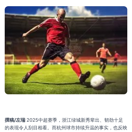
撰稿/左瑞
2025中超赛季，浙江绿城新秀辈出、韧劲十足
的表现令人刮目相看。而杭州球市持续升温的事实，也反映