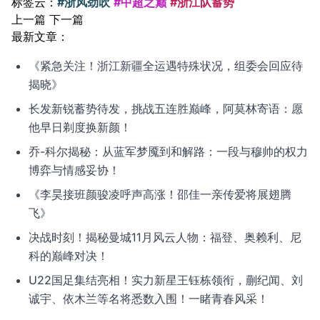
标签云：
#浙风劲吹
#中超之巅
#浙江队蓄势
上一篇
下一篇
最新文章：
《紧急关注！浙江新疆全运遇特殊状况，组委会回应待
揭晓》
长发新锐蓄势待发，挑战五连胜巅峰，阿莫林寄语：愿
他早日剃度换新颜！
乔-科尔揭秘：从蓝军梦魇到和解路：一段与穆帅的权力
博弈与情感妥协！
《李昊接班颜骏凌呼声高涨！邵佳一亲传爱将展翅腾
飞》
决战时刻！揭秘曼城11月风云人物：福登、奥赖利、尼
科的巅峰对决！
U22国足集结亮相！实力新星王钰栋领衔，蒯纪闻、刘
诚宇、依木兰等名将悉数入围！一睹青春风采！