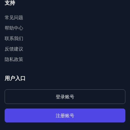
支持
常见问题
帮助中心
联系我们
反馈建议
隐私政策
用户入口
登录账号
注册账号