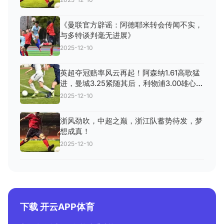
《曼联官方辟谣：阿德耶米转会传闻不实，
与多特谈判毫无进展》
2025-12-10
英超夺冠赔率风云再起！阿森纳1.61高歌猛
进，曼城3.25紧随其后，利物浦3.00雄心勃
勃领跑争冠赛道！
2025-12-10
浙风劲吹，中超之巅，浙江队蓄势待发，梦
想成真！
2025-12-10
下载 开云APP体育