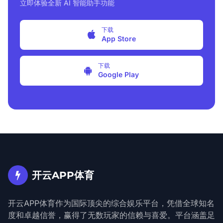
立即体验全新 AI 智能助手功能
下载
App Store
下载
Google Play
开云APP体育
开云APP体育作为国际顶尖的综合娱乐平台，凭借全球知名
度和卓越信誉，赢得了无数玩家的信赖与喜爱。平台涵盖足