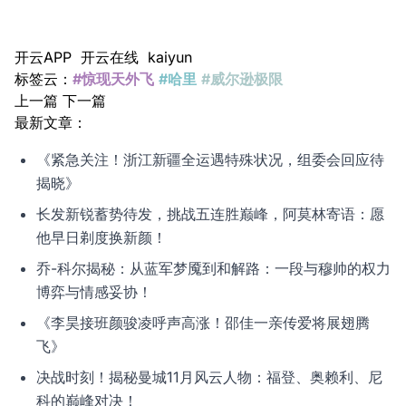
开云APP
开云在线
kaiyun
标签云：
#惊现天外飞
#哈里
#威尔逊极限
上一篇
下一篇
最新文章：
《紧急关注！浙江新疆全运遇特殊状况，组委会回应待
揭晓》
长发新锐蓄势待发，挑战五连胜巅峰，阿莫林寄语：愿
他早日剃度换新颜！
乔-科尔揭秘：从蓝军梦魇到和解路：一段与穆帅的权力
博弈与情感妥协！
《李昊接班颜骏凌呼声高涨！邵佳一亲传爱将展翅腾
飞》
决战时刻！揭秘曼城11月风云人物：福登、奥赖利、尼
科的巅峰对决！