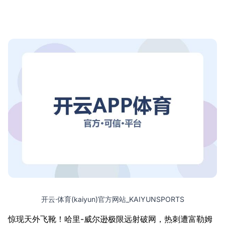
开云·体育(kaiyun)官方网站_KAIYUNSPORTS
惊现天外飞靴！哈里-威尔逊极限远射破网，热刺遭富勒姆