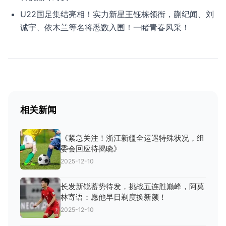
U22国足集结亮相！实力新星王钰栋领衔，蒯纪闻、刘
诚宇、依木兰等名将悉数入围！一睹青春风采！
相关新闻
《紧急关注！浙江新疆全运遇特殊状况，组
委会回应待揭晓》
2025-12-10
长发新锐蓄势待发，挑战五连胜巅峰，阿莫
林寄语：愿他早日剃度换新颜！
2025-12-10