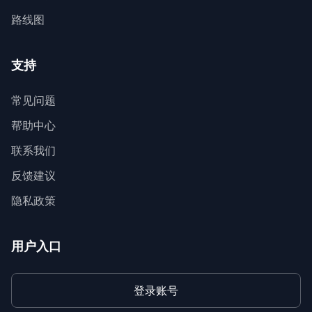
路线图
支持
常见问题
帮助中心
联系我们
反馈建议
隐私政策
用户入口
登录账号