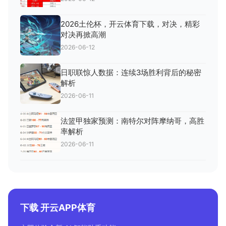
2026土伦杯，开云体育下载，对决，精彩
对决再掀高潮
2026-06-12
日职联惊人数据：连续3场胜利背后的秘密
解析
2026-06-11
法篮甲独家预测：南特尔对阵摩纳哥，高胜
率解析
2026-06-11
下载 开云APP体育