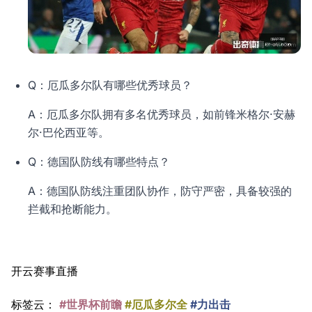
Q：厄瓜多尔队有哪些优秀球员？
A：厄瓜多尔队拥有多名优秀球员，如前锋米格尔·安赫
尔·巴伦西亚等。
Q：德国队防线有哪些特点？
A：德国队防线注重团队协作，防守严密，具备较强的
拦截和抢断能力。
开云赛事直播
标签云：
#世界杯前瞻
#厄瓜多尔全
#力出击