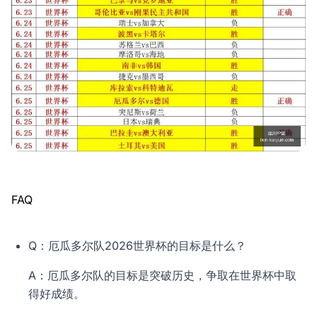
FAQ
Q：厄瓜多尔队2026世界杯的目标是什么？
A：厄瓜多尔队的目标是突破历史，争取在世界杯中取
得好成绩。