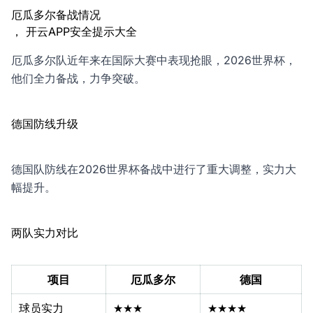
厄瓜多尔备战情况
，
开云APP安全提示大全
厄瓜多尔队近年来在国际大赛中表现抢眼，2026世界杯，
他们全力备战，力争突破。
德国防线升级
德国队防线在2026世界杯备战中进行了重大调整，实力大
幅提升。
两队实力对比
项目
厄瓜多尔
德国
球员实力
★★★
★★★★