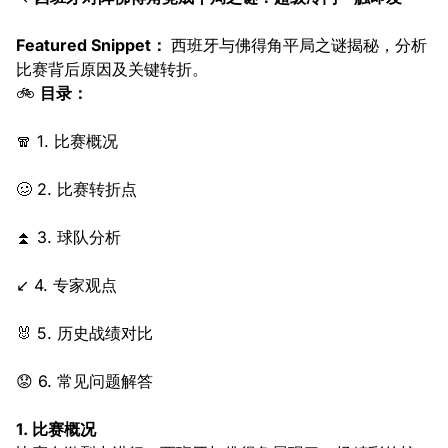
Featured Snippet：
西班牙与佛得角平局之谜揭秘，分析
比赛背后原因及关键转折。
🚲
目录：
🧣 1. 比赛概况
🥴 2. 比赛转折点
⏫ 3. 球队分析
↙️ 4. 专家观点
🐰 5. 历史战绩对比
😟 6. 常见问题解答
1. 比赛概况