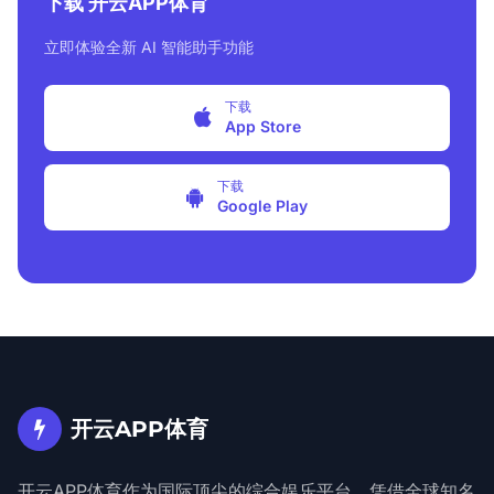
下载 开云APP体育
立即体验全新 AI 智能助手功能
下载
App Store
下载
Google Play
开云APP体育
开云APP体育作为国际顶尖的综合娱乐平台，凭借全球知名