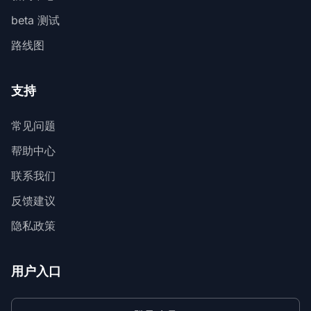
beta 测试
路线图
支持
常见问题
帮助中心
联系我们
反馈建议
隐私政策
用户入口