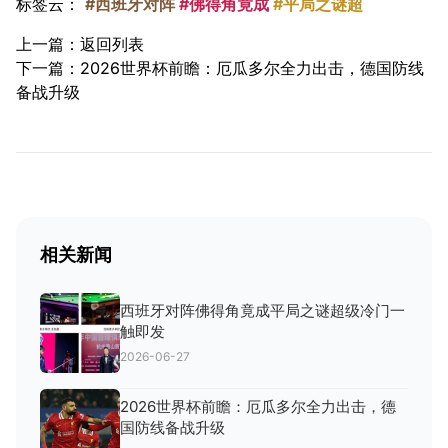
标签云：
#西班牙对阵
#佛得角竟成
#平局之谜超
上一篇：返回列表
下一篇：2026世界杯前瞻：厄瓜多尔全力出击，德国防线
备战升级
相关新闻
西班牙对阵佛得角竟成平局之谜超级冷门一
触即发
2026-06-27
2026世界杯前瞻：厄瓜多尔全力出击，德
国防线备战升级