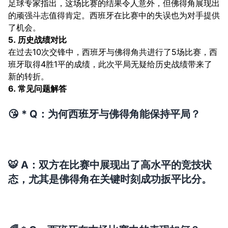
足球专家指出，这场比赛的结果令人意外，但佛得角展现出
的顽强斗志值得肯定。西班牙在比赛中的失误也为对手提供
了机会。
5. 历史战绩对比
在过去10次交锋中，西班牙与佛得角共进行了5场比赛，西
班牙取得4胜1平的成绩，此次平局无疑给历史战绩带来了
新的转折。
6. 常见问题解答
😘 * Q：为何西班牙与佛得角能保持平局？
🐯 A：双方在比赛中展现出了高水平的竞技状
态，尤其是佛得角在关键时刻成功扳平比分。