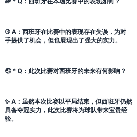
🌈 * Q：西班牙在本场比赛中的表现如何？
⚾ A：西班牙在比赛中的表现存在失误，为对
手提供了机会，但也展现出了强大的实力。
🤕 * Q：此次比赛对西班牙的未来有何影响？
✨ A：虽然本次比赛以平局结束，但西班牙仍然
具备夺冠实力，此次比赛将为球队带来宝贵经
验。