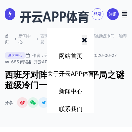
登录
注册
首
新闻中
西班牙对阵佛得角竟成平局之谜超级冷门一触即
页
心
发
网站首页
作者：开云APP体育 发布日期：2026-06-27
新闻中心
685 阅读
开云APP体育
西班牙对阵佛得角竟成平局之谜
关于开云APP体育
超级冷门一触即发
新闻中心
分享：
联系我们