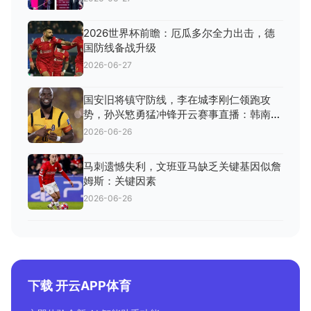
2026世界杯前瞻：厄瓜多尔全力出击，德
国防线备战升级
2026-06-27
国安旧将镇守防线，李在城李刚仁领跑攻
势，孙兴慜勇猛冲锋开云赛事直播：韩南对
决深度解析
2026-06-26
马刺遗憾失利，文班亚马缺乏关键基因似詹
姆斯：关键因素
2026-06-26
下载 开云APP体育