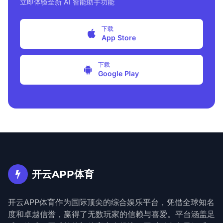
立即体验全新 AI 智能助手功能
下载
App Store
下载
Google Play
开云APP体育
开云APP体育作为国际顶尖的综合娱乐平台，凭借全球知名
度和卓越信誉，赢得了无数玩家的信赖与喜爱。平台涵盖足