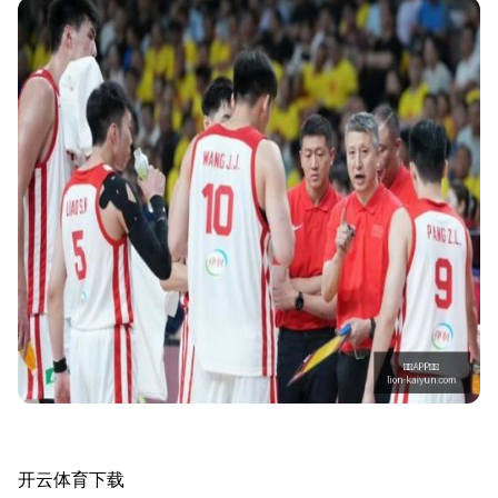
开云体育下载