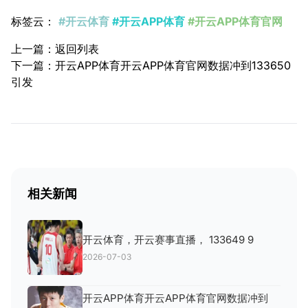
标签云：
#开云体育
#开云APP体育
#开云APP体育官网
上一篇：返回列表
下一篇：开云APP体育开云APP体育官网数据冲到133650
引发
相关新闻
开云体育，开云赛事直播， 133649 9
2026-07-03
开云APP体育开云APP体育官网数据冲到