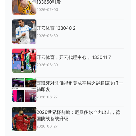
133650引发
2026-07-03
开云体育 133040 2
2026-06-30
开云体育，开云代理中心， 133041 7
2026-06-30
西班牙对阵佛得角竟成平局之谜超级冷门一
触即发
2026-06-27
2026世界杯前瞻：厄瓜多尔全力出击，德
国防线备战升级
2026-06-27